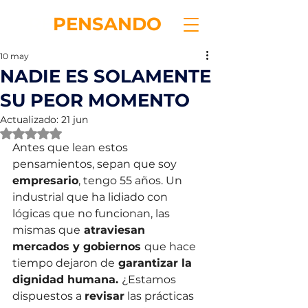
RE
PENSANDO
10 may
NADIE ES SOLAMENTE
SU PEOR MOMENTO
Actualizado:
21 jun
Obtuvo NaN de 5 estrellas.
Antes que lean estos 
pensamientos, sepan que soy 
empresario
, tengo 55 años. Un 
industrial que ha lidiado con 
lógicas que no funcionan, las 
mismas que
 atraviesan 
mercados y gobiernos 
que hace 
tiempo dejaron de
 garantizar la 
dignidad humana. 
¿Estamos 
dispuestos a 
revisar
 las prácticas 