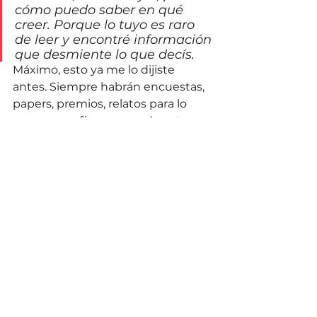
cómo puedo saber en qué 
creer. Porque lo tuyo es raro 
de leer y encontré información 
que desmiente lo que decís.
Máximo, esto ya me lo dijiste 
antes. Siempre habrán encuestas, 
papers, premios, relatos para lo 
que vos prefieras creer de este 
mundo, de vos mismo. Además, no 
se trata que tenga la 
verdad
, sino 
que podamos conversar 
verdades 
donde todos quepamos
. Algo que 
funcione y emprendamos juntos. 
Eso busco.
Christian Eulerich
PD: Esta es solo mi opinión. Hay 