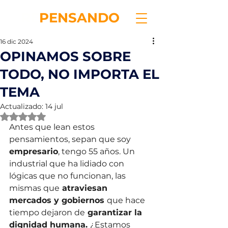
RE
PENSANDO
16 dic 2024
OPINAMOS SOBRE
TODO, NO IMPORTA EL
TEMA
Actualizado:
14 jul
Obtuvo NaN de 5 estrellas.
Antes que lean estos 
pensamientos, sepan que soy 
empresario
, tengo 55 años. Un 
industrial que ha lidiado con 
lógicas que no funcionan, las 
mismas que
 atraviesan 
mercados y gobiernos 
que hace 
tiempo dejaron de
 garantizar la 
dignidad humana. 
¿Estamos 