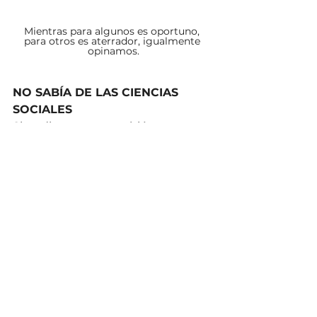
Mientras para algunos es oportuno, 
para otros es aterrador, igualmente 
opinamos.
NO SABÍA DE LAS CIENCIAS 
SOCIALES
Si pudiera tener también una 
famosa cita, sería; «
las empresas 
son fenómenos sociales antes que 
económicos, y 
si sus directivos sólo 
hablaran de lo que entienden, tal 
vez el 
desarrollo humano
funcionaria distinto
». 
No tengo pruebas pero tampoco 
dudas.
Es indiscutible que la complejidad 
humana es la madre de muchos 