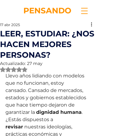
RE
PENSANDO
17 abr 2025
LEER, ESTUDIAR: ¿NOS
HACEN MEJORES
PERSONAS?
Actualizado:
27 may
Obtuvo NaN de 5 estrellas.
Llevo años lidiando con modelos 
que no funcionan, estoy 
cansado. Cansado de mercados, 
estados y gobiernos establecidos 
que hace tiempo dejaron de 
garantizar la 
dignidad humana
. 
¿Estás dispuestos a 
revisar
 nuestras ideologías, 
prácticas económicas y 