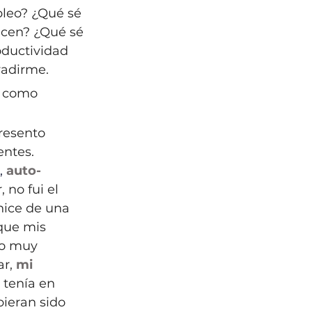
leo? ¿Qué sé 
ecen? ¿Qué sé 
ductividad 
adirme. 
r como 
resento 
ntes. 
, 
auto-
, no fui el 
hice de una 
que mis 
do muy 
r, 
mi 
 tenía en 
ieran sido 