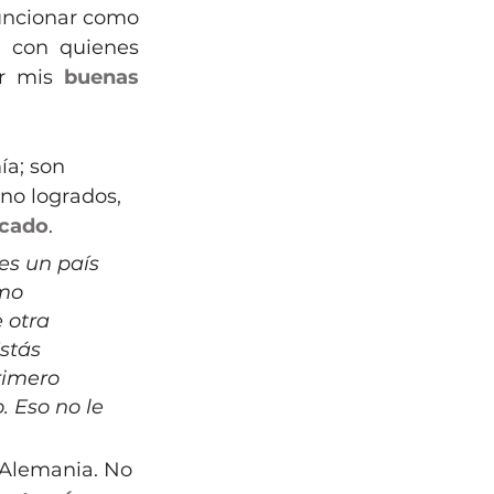
uncionar como 
 con quienes 
r mis 
buenas 
a; son 
 no logrados, 
icado
. 
es un país 
mo 
 otra 
stás 
rimero 
 Eso no le 
 Alemania. No 