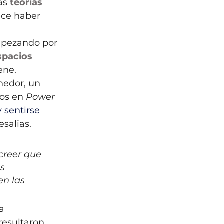
as 
teorías 
ece haber 
 
mpezando por 
spacios 
ene. 
nedor, un 
os en 
Power 
y sentirse 
salias. 
creer que 
s 
n las 
a 
 resultaron 