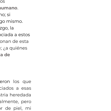
os 
 humano
.
o; si 
igo mismo. 
go, la 
ciada a estos 
ionan de esta 
e; ¿a quiénes 
a de 
eron
los que 
ciados a esas 
tria heredada 
almente, pero 
r de piel, mi 