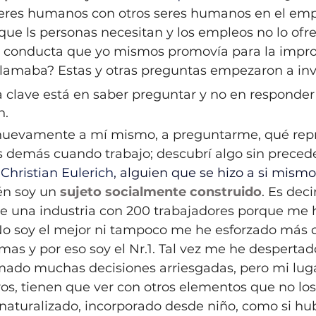
eres humanos con otros seres humanos en el emp
que ls personas necesitan y los empleos no lo ofr
e conducta que yo mismos promovía para la impro
lamaba? Estas y otras preguntas empezaron a inv
la clave está en saber preguntar y no en responde
n.
nuevamente a mí mismo, a preguntarme, qué rep
s demás cuando trabajo; descubrí algo sin precede
Christian Eulerich
, alguien que se hizo a si mismo
én soy un 
sujeto socialmente construido
. Es decir
e una industria con 200 trabajadores porque me 
 No soy el mejor ni tampoco me he esforzado más 
as y por eso soy el Nr.1. Tal vez me he desperta
ado muchas decisiones arriesgadas, pero mi luga
ros, tienen que ver con otros elementos que no los
naturalizado, incorporado desde niño, como si hub