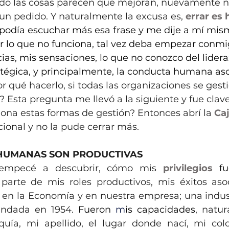
do las cosas parecen que mejoran, nuevamente n
n pedido. Y naturalmente la excusa es, 
errar es
podía escuchar más esa frase y me dije a mí mism
r lo que no funciona, tal vez deba empezar conm
ias, mis sensaciones, lo que no conozco del lideraz
atégica, y principalmente, la conducta humana aso
or qué hacerlo, si todas las organizaciones se gest
a? Esta pregunta me llevó a la siguiente y fue clav
ciona estas formas de gestión? Entonces abrí la 
Caj
cional y no la pude cerrar más.
 HUMANAS SON PRODUCTIVAS
 empecé a descubrir, cómo mis 
privilegios
 fu
parte de mis roles productivos, mis éxitos aso
 en la Economía y en nuestra empresa; una indus
ndada en 1954.
 Fueron
 m
is capacidades
, natur
uía, mi apellido, el lugar donde nací, mi colo