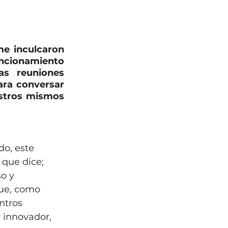
e inculcaron 
ncionamiento 
s reuniones 
ra conversar 
stros mismos 
o, este 
que dice; 
o y 
que, como 
ntros 
 innovador, 