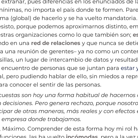
e extrañar, pues diferencias en los enunciados de l
mínimas, no importa el país donde te formen. Par
a (global) de hacerlo y se ha vuelto mandatoria.
sisto, porque podemos aproximarnos distinto, e
tras organizaciones como lo que también son; 
e
ndo en una 
red de relaciones
 y que nunca se deti
lla una reunión de gerentes– ya no como un conte
 sillas, un lugar de intercambio de datos y resultad
n encuentro de personas que se juntan para
 estar 
, pero pudiendo hablar de ello, sin miedos a repre
ra conocer el sentir de las personas.
encuestas son hoy una forma habitual de hacernos 
 decisiones. Pero genera rechazo, porque nosotro
ipar de otras maneras, más reales y con efectos e
la empresa donde trabajamos.
, Máximo. Comprender de esta forma hoy mi rol h
unciones, las ha vuelto 
incómodas
, pero a la vez