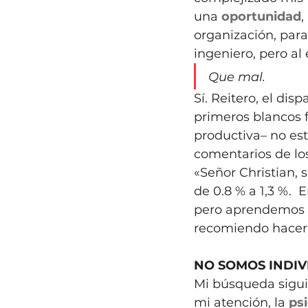
una 
oportunidad
,
organización, par
ingeniero, pero al
Que mal.
Sí. Reitero, el disp
primeros blancos f
productiva– no es
comentarios de los
«
Señor Christian, 
de 0.8 % a 1,3 %. 
pero aprendemos gr
recomiendo hacer 
NO SOMOS INDIV
Mi búsqueda sigui
mi atención, la 
ps