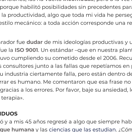
 porque habilitó posibilidades sin precedentes para
a la productividad, algo que toda mi vida he pers
 estilo mecánico: a toda acción corresponde una r
arador fue 
dudar
 de mis ideologías productivas y 
ue la
ISO 9001
. Un estándar –que en nuestra plan
tuvo cumpliendo su cometido desde el 2006. Recu
 consultores junto a las fallas que repetíamos en 
su industria ciertamente falla, pero están dentro 
 Errar es humano. Me comentaron que esa frase no 
acias a los errores. Por favor, baje su ansiedad, l
terapia».
IDUOS
ó y a mis 45 años regresé a algo que siempre hab
ique humana
 y las 
ciencias que las estudian
. ¿Có