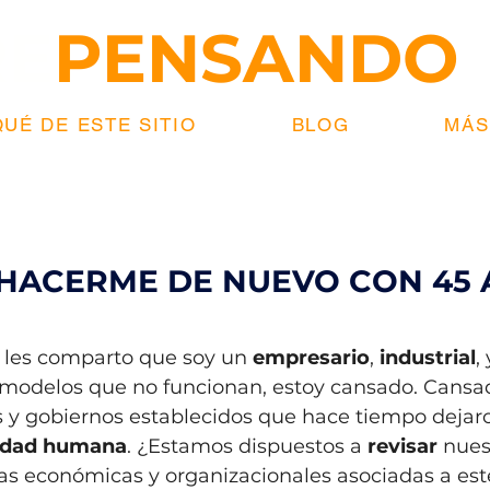
RE
PENSANDO
UÉ DE ESTE SITIO
BLOG
MÁS.
 HACERME DE NUEVO CON 45
strellas.
les comparto que soy un 
empresario
, 
industrial
,
 modelos que no funcionan, estoy cansado. Cansa
 y gobiernos establecidos que hace tiempo dejar
idad humana
. ¿Estamos dispuestos a 
revisar
 nues
icas económicas y organizacionales asociadas a es