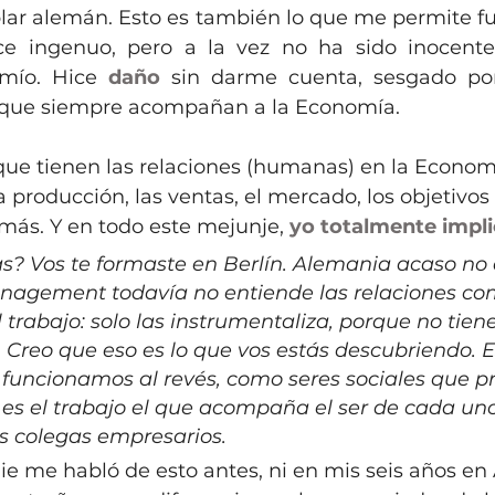
blar alemán. Esto es también lo que me permite f
ce ingenuo, pero a la vez no ha sido inocente
 mío. Hice 
daño
 sin darme cuenta, sesgado po
s que siempre acompañan a la Economía.
que tienen las relaciones (humanas) en la Economí
la producción, las ventas, el mercado, los objetivos
emás. Y en todo este mejunje, 
yo
totalmente
impl
s? Vos te formaste en Berlín. Alemania acaso no 
nagement todavía no entiende las relaciones co
rabajo: solo las instrumentaliza, porque no tiene
. Creo que eso es lo que vos estás descubriendo. E
funcionamos al revés, como seres sociales que p
 es el trabajo el que acompaña el ser de cada uno.
us colegas empresarios.
e me habló de esto antes, ni en mis seis años en