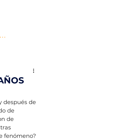
..
 AÑOS
 y después de 
do de 
on de 
tras 
te fenómeno? 