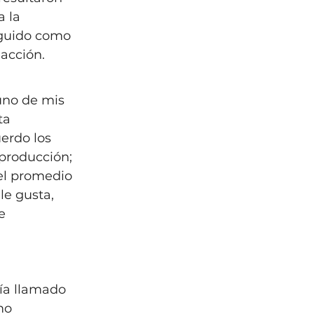
 la 
eguido como 
eacción.
uno de mis 
ta 
erdo los 
producción; 
del promedio 
le gusta, 
e 
ía llamado 
mo 