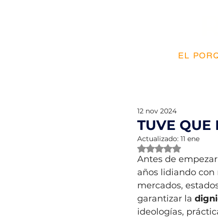
EL PORQ
12 nov 2024
TUVE QUE
Actualizado:
11 ene
Obtuvo NaN de 5 e
Antes de empezar 
años lidiando con
mercados, estados
garantizar la 
dign
ideologías, práct