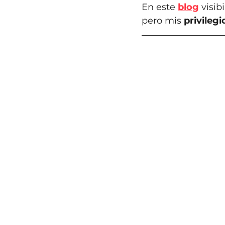
En este 
blog
 visi
pero mis 
privilegi