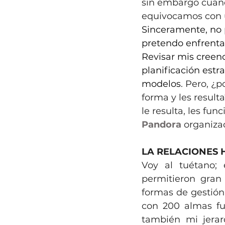
sin embargo cuan
equivocamos con u
Sinceramente, no 
pretendo enfrenta
Revisar mis creenc
planificación estr
modelos
. Pero, ¿p
forma y les result
le resulta, les fun
Pandora
 organiza
LA RELACIONES
Voy al tuétano;
permitieron gran 
formas de gestión
con 200 almas fu
también mi jerarq