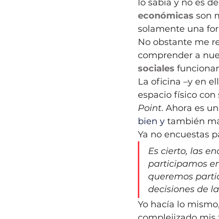
lo sabía y no es d
económicas
 son 
solamente una form
No obstante me re
comprender a nues
sociales
 funciona
La oficina –y en e
espacio físico con
Point
. Ahora es u
bien y 
también mal
Ya no encuestas pa
Es cierto, las 
participamos en
queremos partic
decisiones de 
Yo hacía lo mismo
complejizado mis f