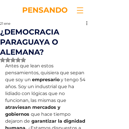
RE
PENSANDO
21 ene
¿DEMOCRACIA
PARAGUAYA O
ALEMANA?
Obtuvo NaN de 5 estrellas.
Antes que lean estos 
pensamientos, quisiera que sepan 
que soy un 
empresario
 y tengo 54 
años. Soy un industrial que ha 
lidiado con lógicas que no 
funcionan, las mismas que
atraviesan mercados y 
gobiernos 
que hace tiempo 
dejaron de
 garantizar la dignidad 
humana. 
¿Estamos dispuestos a 