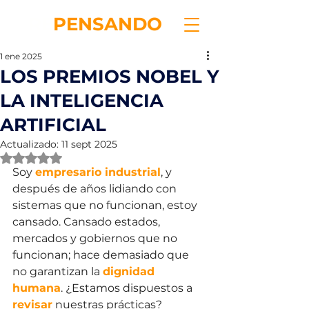
RE
PENSANDO
1 ene 2025
LOS PREMIOS NOBEL Y
LA INTELIGENCIA
ARTIFICIAL
Actualizado:
11 sept 2025
Obtuvo NaN de 5 estrellas.
Soy 
empresario industrial
, y 
después de años lidiando con 
sistemas que no funcionan, estoy 
cansado. Cansado estados, 
mercados y gobiernos que no 
funcionan; hace demasiado que 
no garantizan la 
dignidad 
humana
. ¿Estamos dispuestos a 
revisar
 nuestras prácticas?