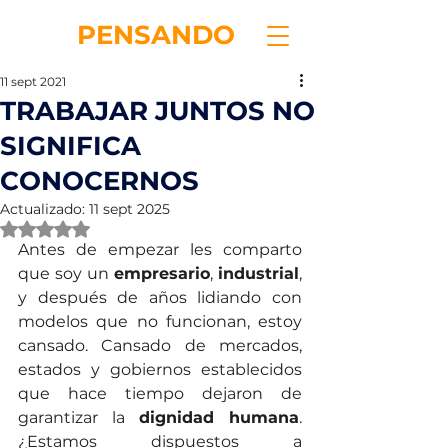
RE
PENSANDO
11 sept 2021
TRABAJAR JUNTOS NO
SIGNIFICA
CONOCERNOS
Actualizado:
11 sept 2025
Obtuvo NaN de 5 estrellas.
Antes de empezar les comparto 
que soy un 
empresario
, 
industrial
, 
y después de años lidiando con 
modelos que no funcionan, estoy 
cansado. Cansado de mercados, 
estados y gobiernos establecidos 
que hace tiempo dejaron de 
garantizar la 
dignidad humana
. 
¿Estamos dispuestos a 