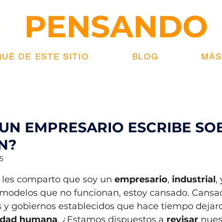
RE
PENSANDO
UÉ DE ESTE SITIO
BLOG
MÁS.
UN EMPRESARIO ESCRIBE SO
N?
5
strellas.
les comparto que soy un 
empresario
, 
industrial
,
 modelos que no funcionan, estoy cansado. Cansa
 y gobiernos establecidos que hace tiempo dejar
idad humana
. ¿Estamos dispuestos a 
revisar
 nues