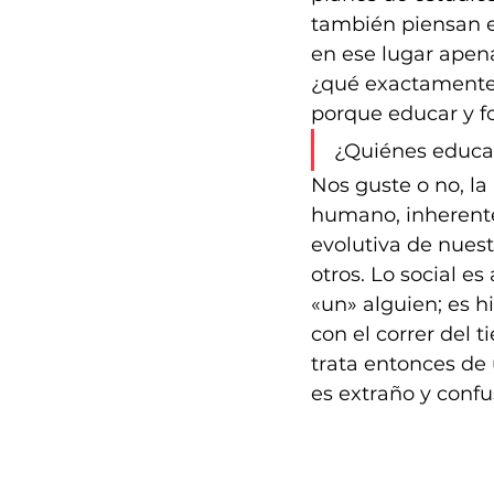
también piensan e
en ese lugar apena
¿qué exactamente 
porque educar y f
¿Quiénes educan
Nos guste o no, la
humano, inherente
evolutiva de nuest
otros. Lo social e
«un» alguien; es h
con el correr del t
trata entonces de
es extraño y confu