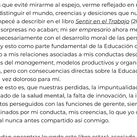
 que evité mirarme al espejo, verme reflejado en
istinguir el mundo, creencias y desiciones que n
pecé a describir en el libro 
Sentir en el Trabajo
 (
 sorpresas no acaban; mi 
ser empresario
 ahora me
necesariamente con el desarrollo moral de las per
 esto como parte fundamental de la Educación 
o a mis relaciones asociadas a mis conductas desd
 del 
management
, modelos productivos y organ
 pero con consecuencias directas sobre la Educac
a vez doloroso para mí. 
 esto es, que nuestras perdidas, la impuntualidad
ado de la 
salud mental
, la falta de innovación, la 
tos perseguidos con las funciones de gerente, si
nados por mi conducta, mis creencias, lo que yo c
l nunca antes compartido así conmigo.
dan encontrar leyendo este libro estará asociado a