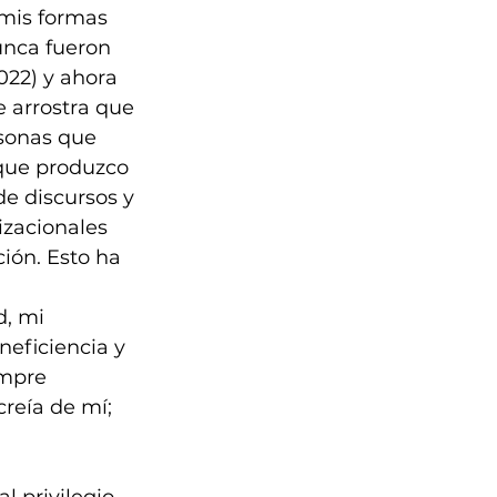
 mis formas 
unca fueron 
2022) y ahora 
 arrostra que 
sonas que 
que produzco 
e discursos y 
izacionales 
ión. Esto ha 
, mi 
ineficiencia y 
empre 
reía de mí; 
l privilegio 