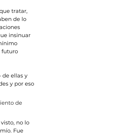
ue tratar, 
aben de lo 
aciones 
ue insinuar 
mínimo 
 futuro 
de ellas y 
des y por eso 
.
iento de 
isto, no lo 
 mío. Fue 