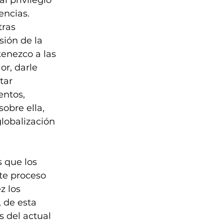
ncias. 
ras 
sión de la 
enezco a las 
r, darle 
tar 
ntos, 
obre ella, 
lobalización 
 que los 
te proceso 
z los 
 de esta 
s del actual 