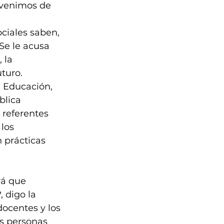
venimos de 
ociales saben, 
Se le acusa 
 la 
turo. 
a Educación, 
blica 
referentes 
los 
 prácticas 
rá que 
 digo la 
ocentes y los 
s personas 