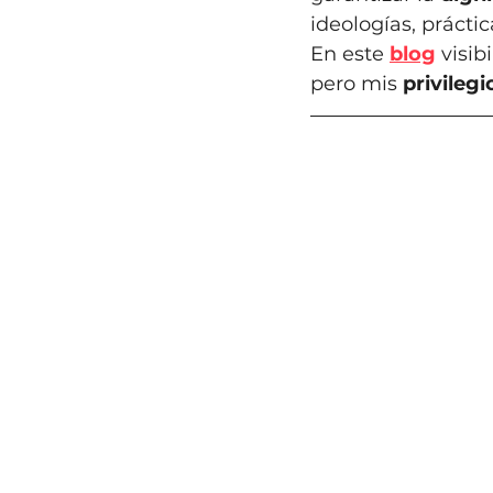
ideologías, práct
En este 
blog
 visi
pero mis 
privilegi