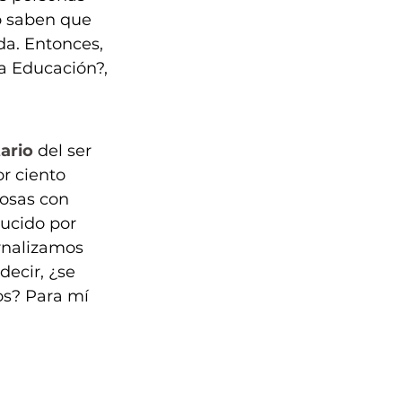
o saben que 
da. Entonces, 
a Educación?, 
ario
 del ser 
r ciento 
osas con 
ucido por 
rnalizamos 
decir, ¿se 
os? Para mí 