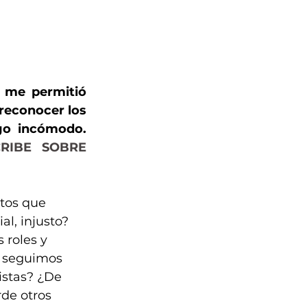
 me permitió 
reconocer los 
go incómodo. 
IBE SOBRE 
tos que 
l, injusto? 
 roles y 
 seguimos 
istas? ¿De 
de otros 