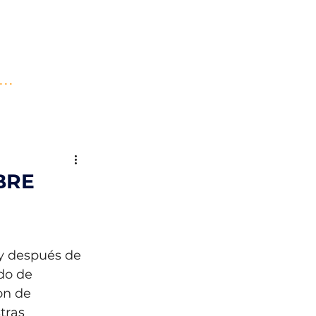
..
BRE
 y después de 
do de 
on de 
tras 