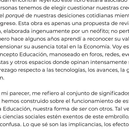
sonas tenemos de elegir cuestionar nuestras cree
el 
porqué
 de nuestras desiciones cotidianas mient
greso
. Esta obra es apenas una propuesta de revi
, elaborada ingenuamente por un neófito; no pert
 pero hace algunos años aprendí a reconocer su valo
nsionar su ausencia total en la Economía. Voy es
oncepto Educación, manoseado en foros, redes, eve
stas y otros espacios donde opinan intensamente s
ezago respecto a las tecnologías, los avances, la g
n.
mi parecer, me refiero al conjunto de significados
 hemos construido sobre el funcionamiento de es
 la Educación, nuestra forma de 
ser
 con otros. Tal ve
s ciencias sociales estén exentos de este embrollo,
confusa. Lo que sé son las implicancias, los efecto