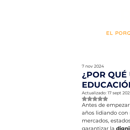
EL PORQ
7 nov 2024
¿POR QUÉ 
EDUCACIÓ
Actualizado:
17 sept 202
Obtuvo NaN de 5 e
Antes de empezar 
años lidiando con
mercados, estados
garantizar la 
dign