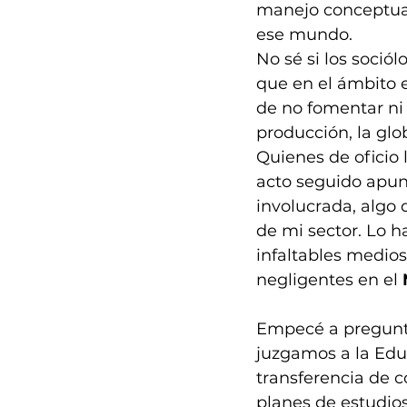
manejo conceptual
ese mundo. 
No sé si los soció
que en el ámbito 
de no fomentar ni 
producción, la glo
Quienes de oficio 
acto seguido apunt
involucrada, algo
de mi sector. Lo h
infaltables medio
negligentes en el 
Empecé a pregunta
juzgamos a la Educ
transferencia de c
planes de estudio