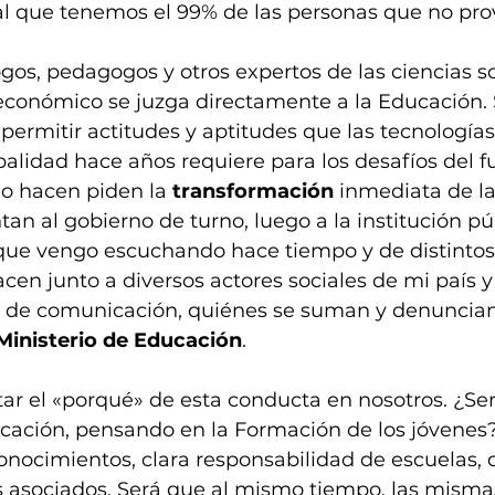
 que tenemos el 99% de las personas que no pro
logos, pedagogos y otros expertos de las ciencias s
económico se juzga directamente a la Educación. 
permitir actitudes y aptitudes que las tecnologías,
balidad hace años requiere para los desafíos del fu
lo hacen piden la 
transformación
 inmediata de l
an al gobierno de turno, luego a la institución pú
 que vengo escuchando hace tiempo y de distintos 
acen junto a diversos actores sociales de mi país y 
s de comunicación, quiénes se suman y denuncian
Ministerio de Educación
.
r el «porqué» de esta conducta en nosotros. ¿Se
ación, pensando en la Formación de los jóvenes?,
onocimientos, clara responsabilidad de escuelas, d
s asociados. Será que al mismo tiempo, las misma