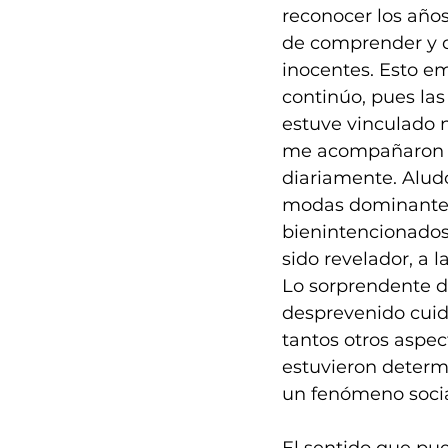
reconocer los años
de comprender y d
inocentes. Esto em
continúo, pues las
estuve vinculado 
me acompañaron y
diariamente. Alud
modas dominantes
bienintencionados,
sido revelador, a l
Lo sorprendente de
desprevenido cuid
tantos otros aspec
estuvieron determi
un fenómeno socia
El sentido que pue