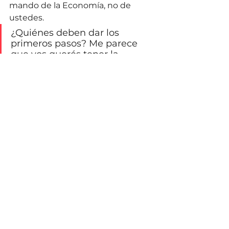
mando de la Economía, no de 
ustedes. 
¿Quiénes deben dar los 
primeros pasos? Me parece 
que vos querés tener la 
verdad, Christian.
Máximo, esto ya me dijiste antes. 
No se trata que tenga la 
verdad
, 
sino que podamos conversar las 
verdades de todos
. Algo que 
funcione y emprendamos juntos. 
Solo eso busco.
Christian Eulerich
*Auguste Comte, el fundador del 
positivismo y la sociología como 
disciplina, creía que la conducta 