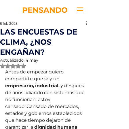
RE
PENSANDO
5 feb 2025
LAS ENCUESTAS DE
CLIMA, ¿NOS
ENGAÑAN?
Actualizado:
4 may
Obtuvo NaN de 5 estrellas.
Antes de empezar quiero 
compartirte que soy un 
empresario,
industrial
, y después 
de años lidiando con sistemas que 
no funcionan, estoy 
cansado. Cansado de mercados, 
estados y gobiernos establecidos 
que hace tiempo dejaron de 
garantizar la 
dignidad humana
. 