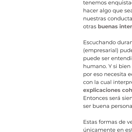
tenemos enquista
hacer algo que sea
nuestras conducta
otras 
buenas inte
Escuchando durant
(empresarial) pud
puede ser entendid
humano. Y si bien 
por eso necesita 
con la cual interpr
explicaciones co
Entonces será siem
ser buena persona
Estas formas de ver
únicamente en est