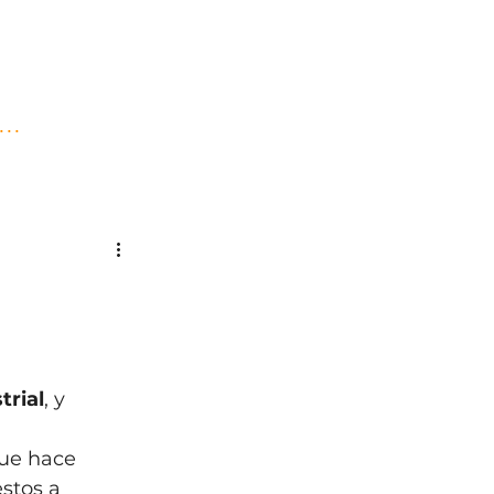
..
trial
, y 
ue hace 
stos a 