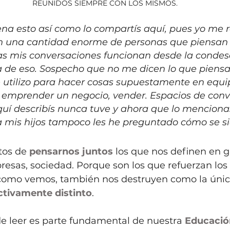
REUNIDOS SIEMPRE CON LOS MISMOS.
ena esto así como lo compartís aquí, pues yo me r
 una cantidad enorme de personas que piensan d
las mis conversaciones funcionan desde la condes
 de eso. Sospecho que no me dicen lo que piens
e utilizo para hacer cosas supuestamente en equip
r, emprender un negocio, vender. Espacios de con
uí describís nunca tuve y ahora que lo mencionas
 mis hijos tampoco les he preguntado cómo se si
os de 
pensarnos juntos
 los que nos definen en 
esas, sociedad. Porque son los que refuerzan los 
como vemos, también nos destruyen como la única
ctivamente distinto
. 
e leer es parte fundamental de nuestra 
Educació