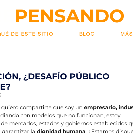
RE
PENSANDO
UÉ DE ESTE SITIO
BLOG
MÁS.
IÓN, ¿DESAFÍO PÚBLICO
E?
5
strellas.
quiero compartirte que soy un 
empresario,
indus
idiando con modelos que no funcionan, estoy 
de mercados, estados y gobiernos establecidos q
garantizar la 
dignidad humana
. ¿Estamos dispue