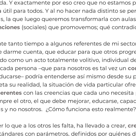
da. Y exactamente por eso creo que no estamos 
 útil para todos. Y al no hacer nada distinto se pe
s, la que luego queremos transformarla con aulas
nciones
 (sociales) que promovemos; qué contradi
e tanto tiempo a algunos referentes de mi sector
e darme cuenta, que educar para que otros progre
o como un acto totalmente volitivo, individual de
cada persona –que para nosotros es tal vez un 
co
educarse– podría entenderse así mismo desde su p
eta su realidad, la situación de vida particular of
herentes
 con las creencias que cada uno necesita 
pre el otro, el que debe mejorar, educarse, capac
s y no nosotros.  ¿Cómo funciona esto realmente?
 lo que a los otros les falta, ha llevado a crear, 
cr
ándares con parámetros, definidos por quiénes d