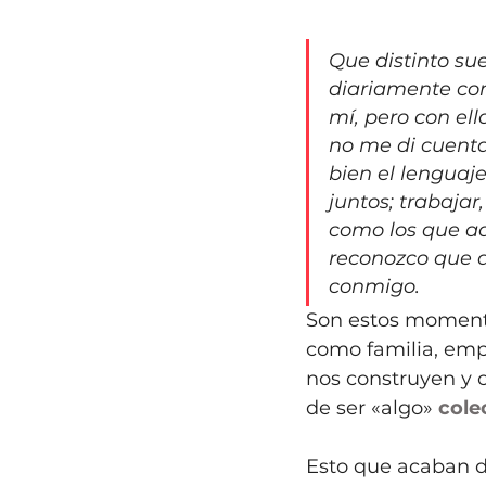
Que distinto su
diariamente con
mí, pero con el
no me di cuenta
bien el lenguaj
juntos; trabaja
como los que aq
reconozco que a
conmigo.
Son estos moment
como familia, empr
nos construyen y 
de ser «algo» 
cole
Esto que acaban d