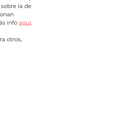
 sobre la de 
ionan 
s info 
aquí
.
 otros, 