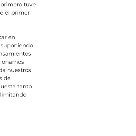
 primero tuve 
e el primer 
ar en 
, suponiendo 
ensamientos 
cionarnos 
da nuestros 
s de 
cuesta tanto 
 limitando 