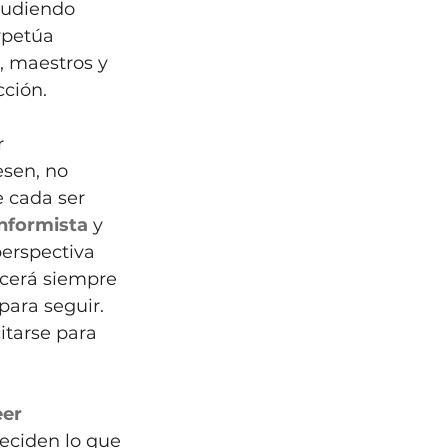
pudiendo 
rpetúa 
, maestros y 
cción.
 
sen, no 
 cada ser 
nformista
 y 
erspectiva 
recerá siempre 
para seguir. 
itarse para 
eer
eciden lo que 