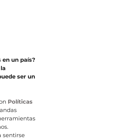
 en un país? 
la 
uede ser un 
on 
Políticas 
mandas 
 herramientas 
os. 
 sentirse 