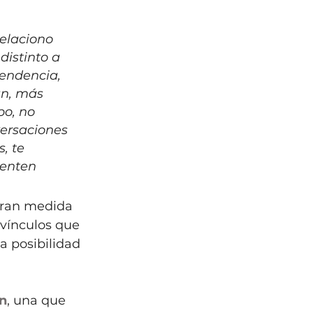
elaciono 
istinto a 
endencia, 
an, más 
o, no 
versaciones 
, te 
enten 
gran medida 
vínculos que 
 posibilidad 
n
, una que 