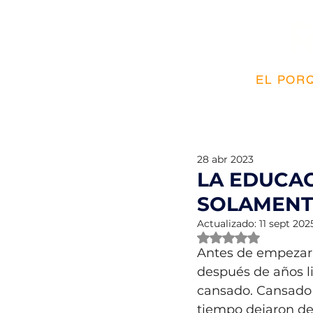
EL PORQ
28 abr 2023
LA EDUCAC
SOLAMENT
Actualizado:
11 sept 202
Obtuvo NaN de 5 e
Antes de empezar 
después de años l
cansado. Cansado 
tiempo dejaron de 