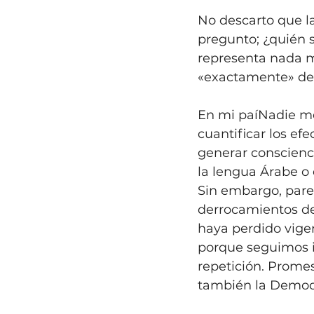
No descarto que la
pregunto; ¿quién s
representa nada 
«exactamente» de 
En mi paíNadie me
cuantificar los efe
generar conscienci
la lengua Árabe o 
Sin embargo, par
derrocamientos de
haya perdido vigen
porque seguimos i
repetición. Prome
también la Democ