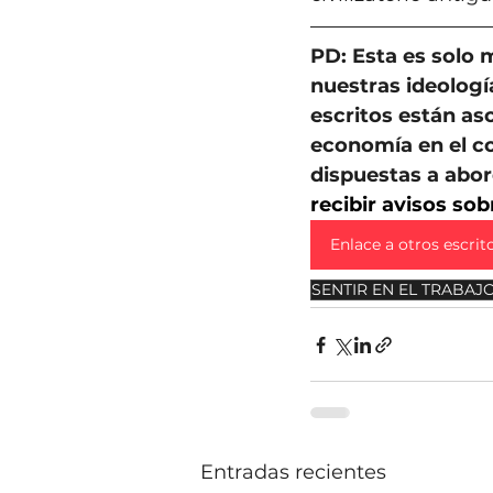
PD: Esta es solo 
nuestras ideologí
escritos están aso
economía en el c
dispuestas a abor
recibir avisos so
Enlace a otros escrit
SENTIR EN EL TRABAJ
Entradas recientes