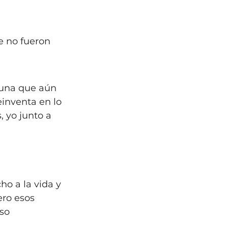
e no fueron 
 una que aún 
einventa en lo 
 yo junto a 
ho a la vida y 
ro esos 
so 