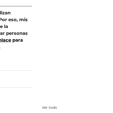
lizan 
Por eso, mis 
e la 
ar personas 
nlace
 para 
.
Ver todo