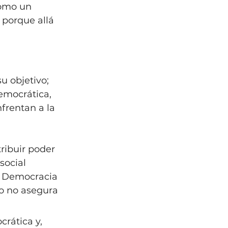
como un 
 porque allá 
 
u objetivo; 
emocrática, 
frentan a la 
stribuir poder 
social 
a Democracia 
o no asegura 
rática y, 