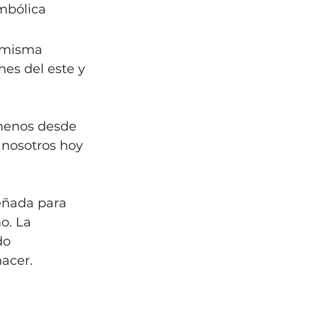
mbólica 
u misma 
nes del este y 
 menos desde 
 nosotros hoy 
eñada para 
o. La 
do 
acer.