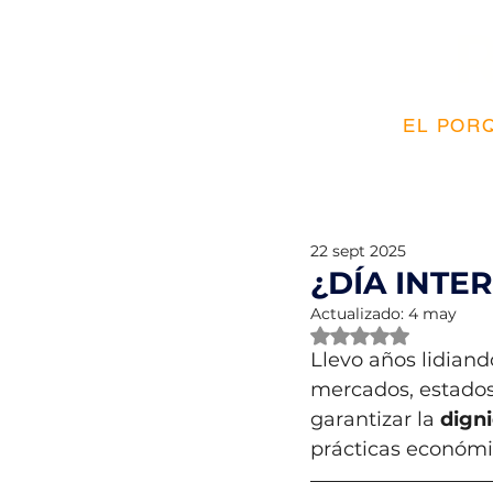
EL PORQ
22 sept 2025
¿DÍA INTE
Actualizado:
4 may
Obtuvo NaN de 5 e
Llevo años lidian
mercados, estados
garantizar la 
dign
prácticas económi