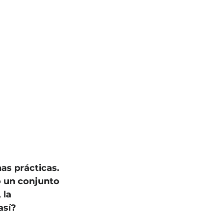
as prácticas. 
 un conjunto 
 la 
así?