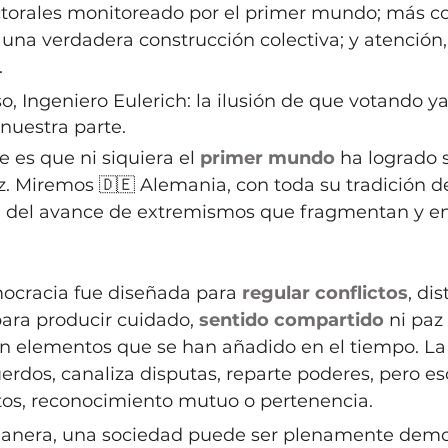
ectorales monitoreado por el primer mundo; más 
na verdadera construcción colectiva; y atención,
 
o, Ingeniero Eulerich: la ilusión de que votando ya
nuestra parte.
 es que ni siquiera el 
primer mundo
 ha logrado s
z. Miremos 🇩🇪 Alemania, con toda su tradición d
ón del avance de extremismos que fragmentan y en
ocracia fue diseñada para 
regular conflictos
, di
ara producir cuidado, 
sentido compartido
 ni paz 
on elementos que se han añadido en el tiempo. L
rdos, canaliza disputas, reparte poderes, pero es
ntos, reconocimiento mutuo o pertenencia.
anera, una sociedad puede ser plenamente democ