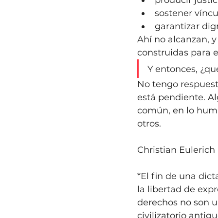
producir justic
sostener vínc
garantizar dig
Ahí no alcanzan, 
construidas para e
Y entonces, ¿q
No tengo respuesta
está pendiente. Al
común, en lo human
otros.
Christian Eulerich
*El fin de una dic
la libertad de exp
derechos no son u
civilizatorio antigu