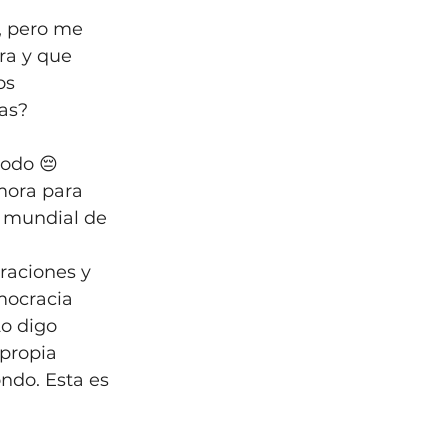
, pero me 
ra y que 
s 
as?
odo 😔 
ora para 
a mundial de 
aciones y 
mocracia 
o digo 
propia 
ndo. Esta es 