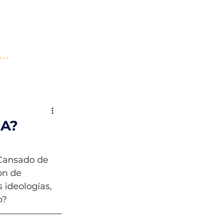
..
A?
 Cansado de 
on de 
 ideologías, 
o? 