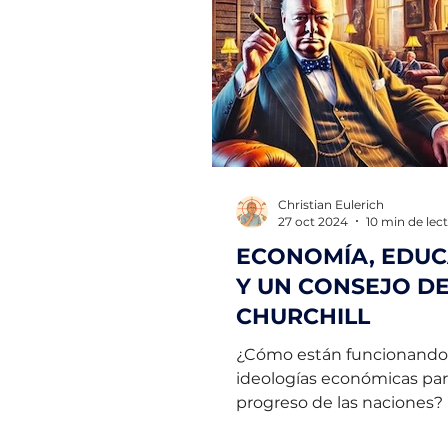
Christian Eulerich
27 oct 2024
10 min de lec
ECONOMÍA, EDU
Y UN CONSEJO D
CHURCHILL
¿Cómo están funcionando 
ideologías económicas par
progreso de las naciones?
que no hay caminos a segui