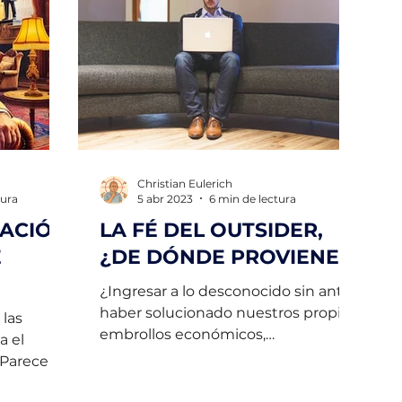
Christian Eulerich
tura
5 abr 2023
6 min de lectura
CACIÓN
LA FÉ DEL OUTSIDER,
E
¿DE DÓNDE PROVIENE?
¿Ingresar a lo desconocido sin antes
haber solucionado nuestros propios
las
embrollos económicos,
a el
administrativos?
 Parece
r...