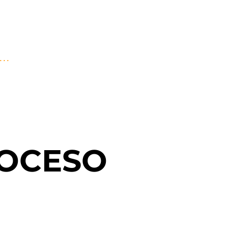
..
ROCESO